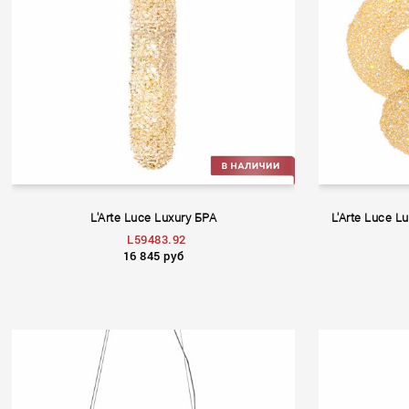
L'Arte Luce Luxury БРА
L'Arte Luce
L59483.92
16 845 руб