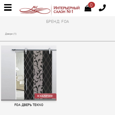
0
БРЕНД: FOA
Двеpи (1)
FOA ДВЕРЬ TEKNO