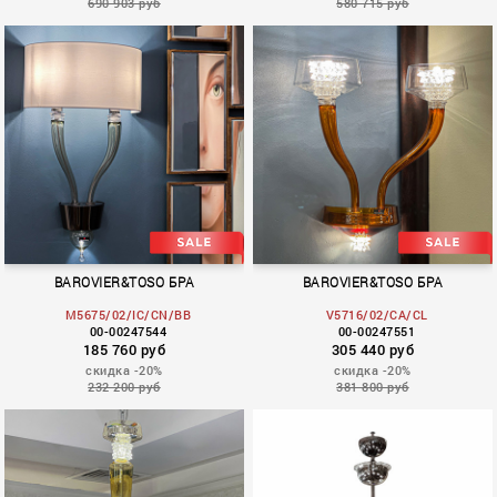
690 903 руб
580 715 руб
BAROVIER&TOSO БРА
BAROVIER&TOSO БРА
M5675/02/IC/CN/BB
V5716/02/CA/CL
00-00247544
00-00247551
185 760 руб
305 440 руб
скидка -20%
скидка -20%
232 200 руб
381 800 руб