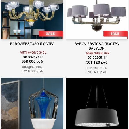
BAROVIER&TOSO ЛЮСТРА
BAROVIER&TOSO ЛЮСТРА
BABYLON
V5716/06/CG/CL
5599/08/IC/GR
00-00247542
00-00205181
968 000 руб
561 120 руб
скидка -20%
скидка -20%
1 210 000 руб
701 400 руб
ROSATI
Babylon