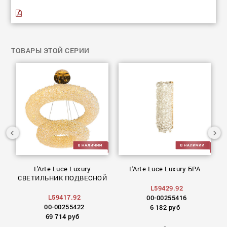
ТОВАРЫ ЭТОЙ СЕРИИ
L'Arte Luce Luxury
L'Arte Luce Luxury БРА
ОЙ
СВЕТИЛЬНИК ПОДВЕСНОЙ
L59429.92
L59417.92
00-00255416
00-00255422
6 182 руб
69 714 руб