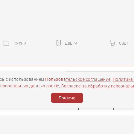
КУХНИ
ДВЕРИ
СВЕТ
K THE GREATNESS
NOTTE FATATA
ры
Контакты
Следите за нами:
есь с использованием
Пользовательское соглашение
,
Политика
персональных данных cookie
,
Согласие на обработку персонал
ости
Понятно
Задать вопрос