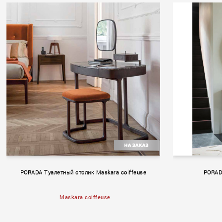
Alchymia
Prestig
PORADA Туалетный столик Maskara coiffeuse
PORADA
Maskara coiffeuse