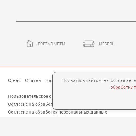
ПОРТАЛ МБТМ
МЕБЕЛЬ
2015
NEWWOR
О нас
Статьи
Наши презентации
Бренды
Партне
Пользуясь сайтом, вы соглашает
обработку 
Пользовательское соглашение
Политика конфиденциальн
Согласие на обработку персональных данных cookie
Согласие на обработку персональных данных
Для спецификаций и предложений:
info@mebelclub.ru
Выставленные на данном сайте предложения публичной офертой не являются.
Количество товара ограничено.