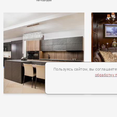
78 120 руб
AURA
AURA
Пользуясь сайтом, вы соглашает
обработку 
BAUFORMAT КУХНЯ BAU BILBAO/SIENA
BILBAO_Siena_K