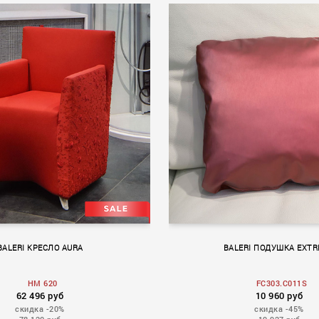
BALERI КРЕСЛО AURA
BALERI ПОДУШКА EXT
HM 620
FC303.C011S
62 496 руб
10 960 руб
скидка -20%
скидка -45%