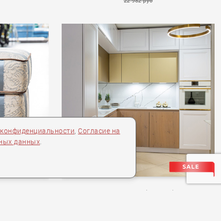
22 982 руб
EXTREMA
 конфиденциальности
,
Согласие на
ьных данных
.
R
BEECK кухня LYON Rahmen Lack matt
194+4446+OP.09.870.9016#ОП9-87R.9010+BQ 8738