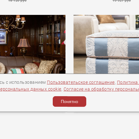
78 120 руб
19 927 руб
EXTREMA
есь с использованием
Пользовательское соглашение
,
Политика
персональных данных cookie
,
Согласие на обработку персонал
Понятно
BEDDING ДИВАН
BEDDING ПУФ AMOU
NEW TIFFANY.
Amour___