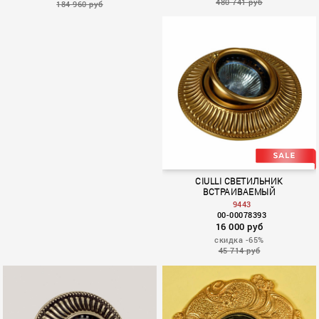
480 741 руб
184 960 руб
9762A
9 845
CIULLI СВЕТИЛЬНИК
ВСТРАИВАЕМЫЙ
9443
00-00078393
16 000 руб
скидка -65%
45 714 руб