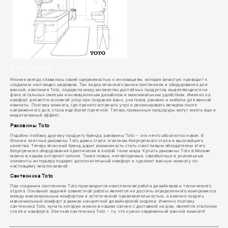
Сохранить
Япония всегда славилась своей одержимостью к инновациям, которая зачастую приводит к
созданию настоящих шедевров. Так лидер японского рынка сантехники и оборудования для
ванной, компания Toto, подарила миру множество достойных продуктов, выделяющихся на
фоне остальных смелым инновационным дизайном и максимальным удобством. Именно на
комфорт делается основной упор при создании ванн, унитазов, раковин и мебели для ванной
комнаты. Поэтому комната, где принято встречать утро и релаксировать вечером после
напряженного дня, стала еще более приятной. Теперь привычные процедуры могут иметь еще и
медитативный эффект.
Раковины Toto
Подобно любому другому продукту бренда, раковины Toto – это нечто абсолютно новое. В
Японии элитные раковины Toto давно стали эталоном безупречного стиля и высочайшего
качества. Теперь японский бренд дарит возможность стать счастливым обладателем этого
безупречного оборудования практически в любой точке мира. Купить раковины Toto в Москве
можно в нашем интернет-салоне. Такие новые, неповторимые, самобытные и уникальные
элементы интерьера подарят дополнительный комфорт и сделают ванную комнату по-
настоящему эксклюзивной.
Сантехника Toto
При создании сантехники Toto производится комплексная работа дизайнеров и технического
отдела. Основной задачей совместной работы является не достичь определенного компромисса
между максимальным комфортом и эстетической привлекательностью, а именно создать
максимальный комфорт в рамках конкретной дизайнерской модели. Именно поэтому
сантехника Toto, купить которую можно в нашем салоне с доставкой на дом, является эталоном
стиля и комфорта. Элитная сантехника Toto – то, что нужно современной ванной комнате!