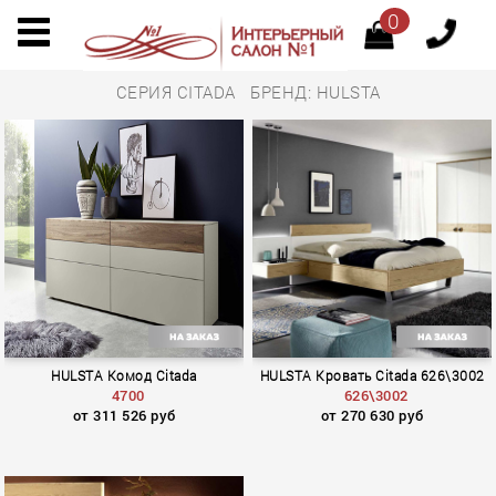
0
СЕРИЯ CITADA БРЕНД: HULSTA
HULSTA Комод Citada
HULSTA Кровать Citada 626\3002
4700
626\3002
от 311 526 руб
от 270 630 руб