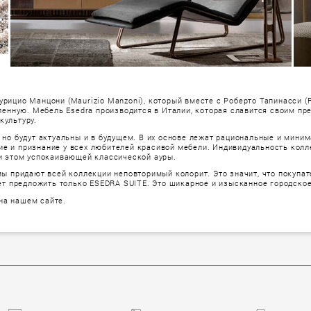
ицио Манцони (Maurizio Manzoni), который вместе с Роберто Тапинаccи (R
еленную. Мебель Esedra производится в Италии, которая славится своим п
культуру.
 но будут актуальны и в будущем. В их основе лежат рациональные и мини
е и признание у всех любителей красивой мебели. Индивидуальность колл
ри этом успокаивающей классической ауры.
мы придают всей коллекции неповторимый колорит. Это значит, что покупат
жет предложить только ESEDRA SUITE. Это шикарное и изысканное городск
на нашем сайте.