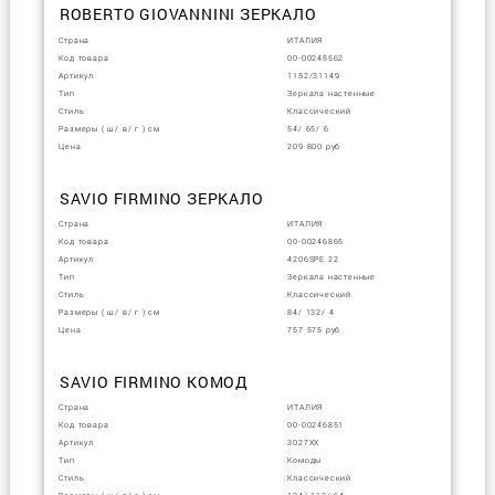
ROBERTO GIOVANNINI ЗЕРКАЛО
Страна
ИТАЛИЯ
Код товара
00-00245562
Артикул
1152/31149
Тип
Зеркала настенные
Стиль
Классический
Размеры ( ш/ в/ г ) см
54/ 65/ 6
Цена
209 800 руб
SAVIO FIRMINO ЗЕРКАЛО
Страна
ИТАЛИЯ
Код товара
00-00246865
Артикул
4206SPE.22
Тип
Зеркала настенные
Стиль
Классический
Размеры ( ш/ в/ г ) см
84/ 132/ 4
Цена
757 575 руб
SAVIO FIRMINO КОМОД
Страна
ИТАЛИЯ
Код товара
00-00246851
Артикул
3027XX
Тип
Комоды
Стиль
Классический