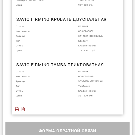
Размеры ( ш/ в/ г ) см
124/ 113/ 64
Цена
937 500 руб
SAVIO FIRMINO КРОВАТЬ ДВУСПАЛЬНАЯ
Страна
ИТАЛИЯ
Код товара
00-00246852
Артикул
3717LET GB1BBLBML
Тип
Кровати
Стиль
Классический
Цена
1 525 440 руб
SAVIO FIRMINO ТУМБА ПРИКРОВАТНАЯ
Страна
ИТАЛИЯ
Код товара
00-00246848
Артикул
3692COM GB2MNL01
Тип
Тумбочки
Стиль
Классический
Цена
361 800 руб
ФОРМА ОБРАТНОЙ СВЯЗИ