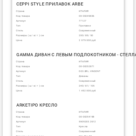
CEPPI STYLE ПРИЛАВОК ARBE
Страна
ИТАЛИЯ
Код товара
00-00249836
Артикул
77127
Тип
Прилавки
Стиль
Современный
Размеры ( ш/ в/ г ) см
200/ 85/ 50
Цена
2 079 000 руб
GAMMA ДИВАН С ЛЕВЫМ ПОДЛОКОТНИКОМ - СТЕЛ
Страна
ИТАЛИЯ
Код товара
00-00252871
Артикул
D03.BRL.VINSENT
Тип
Диваны
Стиль
Современный
Размеры ( ш/ в/ г ) см
240/ 81/ 105
Цена
1 452 000 руб
ARKETIPO КРЕСЛО
Страна
ИТАЛИЯ
Код товара
00-00254198
Артикул
5905203.2612
Тип
Кресла
Стиль
Современный