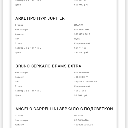
Размеры ( ш/ в/ г ) см
93/ 96/ 90
Цена
696 000 руб
ARKETIPO ПУФ JUPITER
Страна
ИТАЛИЯ
Код товара
00-00254199
Артикул
5905253.2612
Тип
Пуфы
Стиль
Современный
Размеры ( ш/ в/ г ) см
69/ 44/ 58
Цена
383 400 руб
BRUNO ЗЕРКАЛО BRAMS EXTRA
Код товара
00-00249280
Артикул
450.2100 FR
Тип
Зеркала настенные
Стиль
Современный
Размеры ( ш/ в/ г ) см
45/ 210/ 5
Цена
99 100 руб
ANGELO CAPPELLINI ЗЕРКАЛО С ПОДСВЕТКОЙ
Страна
ИТАЛИЯ
Код товара
00-00246984
Артикул
43002/LED.2022