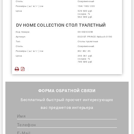
Стиль
Современный
Размеры ( ш/ в/ г ) см
194/ 180/ 220
Цена
529 600 руб
скидка -%
962 909 руб
DV HOME COLLECTION СТОЛ ТУАЛЕТНЫЙ
Код товара
00-00233208
Артикул
EGOIST PRINCE Nabuck 0190
Тип
Столы туалетные
Стиль
Современный
Размеры ( ш/ в/ г ) см
80/ 80/ 45
Цена
355 361 руб
скидка -%
789 689 руб
ФОРМА ОБРАТНОЙ СВЯЗИ
Бесплатный быстрый просчет интересующих
вас предметов интерьера