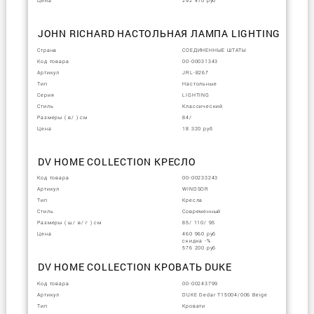
Цена
292 410 руб
JOHN RICHARD НАСТОЛЬНАЯ ЛАМПА LIGHTING
Страна
СОЕДИНЕННЫЕ ШТАТЫ
Код товара
00-00031343
Артикул
JRL-8267
Тип
Настольные
Серия
LIGHTING
Стиль
Классический
Размеры ( в/ ) см
84/
Цена
18 320 руб
DV HOME COLLECTION КРЕСЛО
Код товара
00-00233243
Артикул
WINDSOR
Тип
Кресла
Стиль
Современный
Размеры ( ш/ в/ г ) см
85/ 110/ 95
Цена
460 960 руб
скидка -%
576 200 руб
DV HOME COLLECTION КРОВАТЬ DUKE
Код товара
00-00243799
Артикул
DUKE Dedar T15004/006 Beige
Тип
Кровати