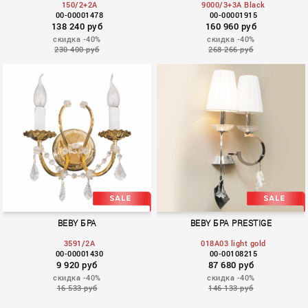
150/2+2A
9000/3+3A Black
00-00001478
00-00001915
138 240 руб
160 960 руб
скидка -40%
скидка -40%
230 400 руб
268 266 руб
VELVET
QUEEN OF ROSES
BEBY БРА
BEBY БРА PRESTIGE
3591/2A
018A03 light gold
00-00001430
00-00108215
9 920 руб
87 680 руб
скидка -40%
скидка -40%
16 533 руб
146 133 руб