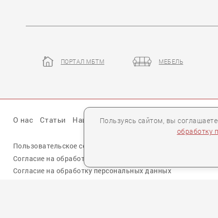
ПОРТАЛ МБТМ
МЕБЕЛЬ
DRESDE
О нас
Статьи
Наши презентации
Бренды
Партне
Пользуясь сайтом, вы соглашает
обработку 
Пользовательское соглашение
Политика конфиденциальн
Согласие на обработку персональных данных cookie
Согласие на обработку персональных данных
Для спецификаций и предложений:
info@mebelclub.ru
Выставленные на данном сайте предложения публичной офертой не являются.
Количество товара ограничено.
© 2007—
2026 «Интерьерный салон №1» Все права защищены