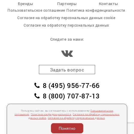
Бренды
Партнеры
Контакты
Пользовательское соглашение
Политика конфиденциальности
Согласие на обработку персональных данных cookie
Согласие на обработку персональных данных
Следите за нами:
Задать вопрос
8 (495) 956-77-66
8 (800) 707-87-13
заказать обратный звонок
Пользуясь сайтом, вы соглашаетесь с использованием
Пользовательское
пл. Победы, дом 2, корпус 2
соглашение
,
Политика конфиденциальности
,
Согласие на обработку персональных
данных cookie
,
Согласие на обработку персональных данных
.
Для спецификаций и предложений:
info@mebelclub.ru
Понятно
Выставленные на данном сайте предложения публичной офертой не являются.