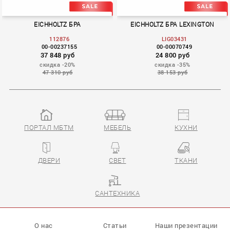
EICHHOLTZ БРА
EICHHOLTZ БРА LEXINGTON
112876
LIG03431
00-00237155
00-00070749
37 848 руб
24 800 руб
скидка -20%
скидка -35%
47 310 руб
38 153 руб
ПОРТАЛ МБТМ
МЕБЕЛЬ
КУХНИ
LEXINGTON
ДВЕРИ
СВЕТ
ТКАНИ
САНТЕХНИКА
О нас
Статьи
Наши презентации