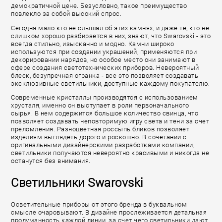
демократичной цене. Безусловно, такое преимущество
повлекло за собой высокий спрос.
Сегодня мало кто не слышал об этих камнях, и даже те, кто не
слишком хорошо разбирается в них, знают, что Swarovski - это
всегда стильно, изысканно и модно. Камни широко
используются при создании украшений, применяются при
декорировании нарядов, но особое место они занимают в
сфере создания светотехнических приборов. Невероятный
блеск, безупречная огранка - все это позволяет создавать
эксклюзивные светильники, доступные каждому покупателю.
Современные кристаллы производятся с использованием
хрусталя, именно он выступает в роли первоначального
сырья. В нем содержится большое количество свинца, что
позволяет создавать неповторимую игру света и тени за счет
преломления. Разноцветная россыпь бликов позволяет
изделиям выглядеть дорого и роскошно. В сочетании с
оригинальными дизайнерскими разработками компании,
светильники получаются невероятно красивыми и никогда не
останутся без внимания.
Светильники Swarovski
Осветительные приборы от этого бренда в буквальном
смысле очаровывают. В дизайне прослеживается детальная
продуманность каждой линии, за счет чего светильники дают