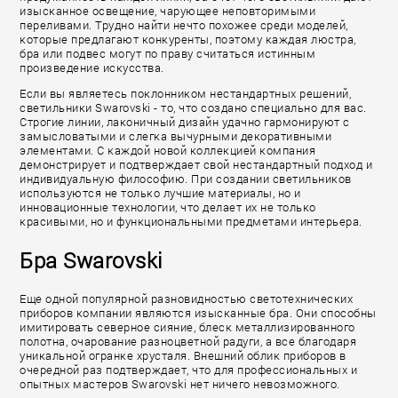
изысканное освещение, чарующее неповторимыми
переливами. Трудно найти нечто похожее среди моделей,
которые предлагают конкуренты, поэтому каждая люстра,
бра или подвес могут по праву считаться истинным
произведение искусства.
Если вы являетесь поклонником нестандартных решений,
светильники Swarovski - то, что создано специально для вас.
Строгие линии, лаконичный дизайн удачно гармонируют с
замысловатыми и слегка вычурными декоративными
элементами. С каждой новой коллекцией компания
демонстрирует и подтверждает свой нестандартный подход и
индивидуальную философию. При создании светильников
используются не только лучшие материалы, но и
инновационные технологии, что делает их не только
красивыми, но и функциональными предметами интерьера.
Бра Swarovski
Еще одной популярной разновидностью светотехнических
приборов компании являются изысканные бра. Они способны
имитировать северное сияние, блеск металлизированного
полотна, очарование разноцветной радуги, а все благодаря
уникальной огранке хрусталя. Внешний облик приборов в
очередной раз подтверждает, что для профессиональных и
опытных мастеров Swarovski нет ничего невозможного.