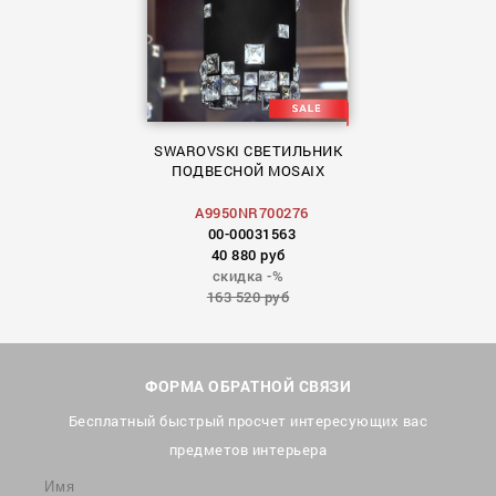
SWAROVSKI СВЕТИЛЬНИК
ПОДВЕСНОЙ MOSAIX
A9950NR700276
00-00031563
40 880 руб
скидка -%
163 520 руб
ФОРМА ОБРАТНОЙ СВЯЗИ
Бесплатный быстрый просчет интересующих вас
предметов интерьера