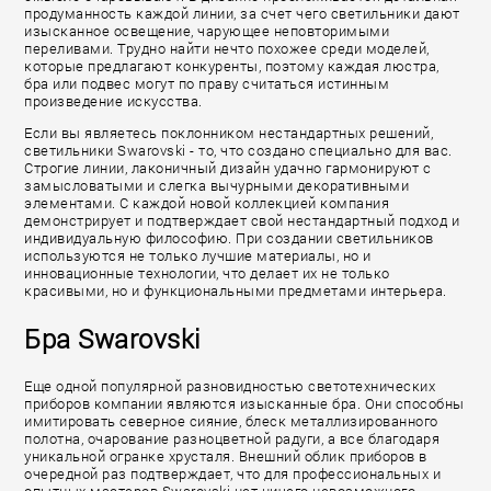
продуманность каждой линии, за счет чего светильники дают
изысканное освещение, чарующее неповторимыми
переливами. Трудно найти нечто похожее среди моделей,
которые предлагают конкуренты, поэтому каждая люстра,
бра или подвес могут по праву считаться истинным
произведение искусства.
Если вы являетесь поклонником нестандартных решений,
светильники Swarovski - то, что создано специально для вас.
Строгие линии, лаконичный дизайн удачно гармонируют с
замысловатыми и слегка вычурными декоративными
элементами. С каждой новой коллекцией компания
демонстрирует и подтверждает свой нестандартный подход и
индивидуальную философию. При создании светильников
используются не только лучшие материалы, но и
инновационные технологии, что делает их не только
красивыми, но и функциональными предметами интерьера.
Бра Swarovski
Еще одной популярной разновидностью светотехнических
приборов компании являются изысканные бра. Они способны
имитировать северное сияние, блеск металлизированного
полотна, очарование разноцветной радуги, а все благодаря
уникальной огранке хрусталя. Внешний облик приборов в
очередной раз подтверждает, что для профессиональных и