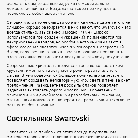
создавать самые разные изделия по максимально
демократичной цене. Безусловно, такое преимущество
повлекло за собой высокий спрос.
Сегодня мало кто не слышал об этих камнях, и даже те, кто не
слишком хорошо разбирается в них, знают, что Swarovski - это
всегда стильно, изысканно и модно. Камни широко
используются при создании украшений, применяются при
декорировании нарядов, но особое место они занимают в
сфере создания светотехнических приборов. Невероятный
блеск, безупречная огранка - все это позволяет создавать
эксклюзивные светильники, доступные каждому покупателю.
Современные кристаллы производятся с использованием
хрусталя, именно он выступает в роли первоначального
сырья. В нем содержится большое количество свинца, что
позволяет создавать неповторимую игру света и тени за счет
преломления. Разноцветная россыпь бликов позволяет
изделиям выглядеть дорого и роскошно. В сочетании с
оригинальными дизайнерскими разработками компании,
светильники получаются невероятно красивыми и никогда не
останутся без внимания.
Светильники Swarovski
Осветительные приборы от этого бренда в буквальном
смысле очаровывают. В дизайне прослеживается детальная