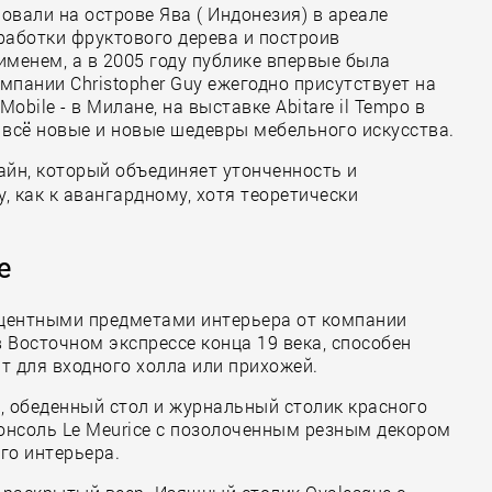
овали на острове Ява ( Индонезия) в ареале
работки фруктового дерева и построив
именем, а в 2005 году публике впервые была
омпании Christopher Guy ежегодно присутствует на
obile - в Милане, на выставке Abitare il Tempo в
я всё новые и новые шедевры мебельного искусства.
айн, который объединяет утонченность и
, как к авангардному, хотя теоретически
е
кцентными предметами интерьера от компании
в Восточном экспрессе конца 19 века, способен
ит для входного холла или прихожей.
ne, обеденный стол и журнальный столик красного
консоль Le Meurice с позолоченным резным декором
го интерьера.