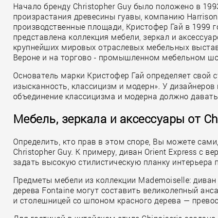
Начало бренду Christopher Guy было положено в 199
произрастания древесины гуавы, компанию Harrison
производственные площади, Кристофер Гай в 1999 го
представлена коллекция мебели, зеркал и аксессуаро
крупнейших мировых отраслевых мебельных выставках (
Вероне и на торгово - промышленном мебельном шоу 
Основатель марки Кристофер Гай определяет свой 
изысканность, классицизм и модерн». У дизайнеров 
объединение классицизма и модерна должно давать 
Мебель, зеркала и аксессуары от Ch
Определить, кто прав в этом споре, Вы можете са
Christopher Guy. К примеру, диван Orient Express с
задать высокую стилистическую планку интерьера пр
Предметы мебели из коллекции Mademoiselle: диван 
дерева Fontaine могут составить великолепный анс
и столешницей со шпоном красного дерева — прево