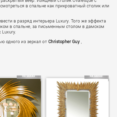
ет раскрытый веер. Изящный столик Ovalesque с
 смотреться в спальне как прикроватный столик или
ести в разряд интерьера Luxury. Того же эффекта
ликом в спальне, за письменным столом в дамском
 Luxury.
ю одного из зеркал от
Christopher Guy
,