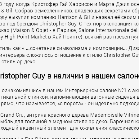
3 году, когда Кристофер Гай Харрисон и Марта Джил осн
 & Gil. Собрав ремесленников, владеющих секретами об
ду выкупил компанию Harrison & Gil и назвал её своим 
в под брендом Christopher Guy. С тех пор экспозиция к
Maison & Objet - в Париже, Salone Internazionale del M
High Point Market в Хай Поинте), всякий раз презенту
стиль как « …сочетание символизма и композиции… Диз
интерьера сложилось отношение к стилю Christopher Guy
стиль ар деко.
ristopher Guy в наличии в нашем салон
ми, ознакомившись в нашем Интерьерном салоне №1 с а
 вертикальной спинкой, напоминающий вагонные сиденья 
ямо, что называется, «с порога» - он идеально подход
Grand Cru, витрина красного дерева Mademoiselle Vitri
амбль для гостиной в модном стиле ар деко. Барочная 
сходный акцентный элемент для оживления классическо