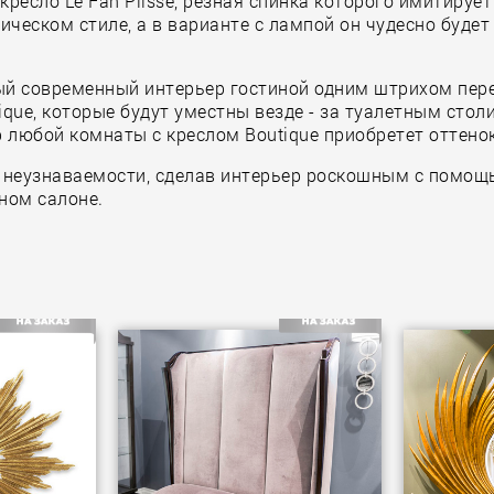
 кресло Le Fan Plisse, резная спинка которого имитиру
ческом стиле, а в варианте с лампой он чудесно будет
й современный интерьер гостиной одним штрихом перев
que, которые будут уместны везде - за туалетным сто
р любой комнаты с креслом Boutique приобретет оттенок
 неузнаваемости, сделав интерьер роскошным с помощь
ном салоне.