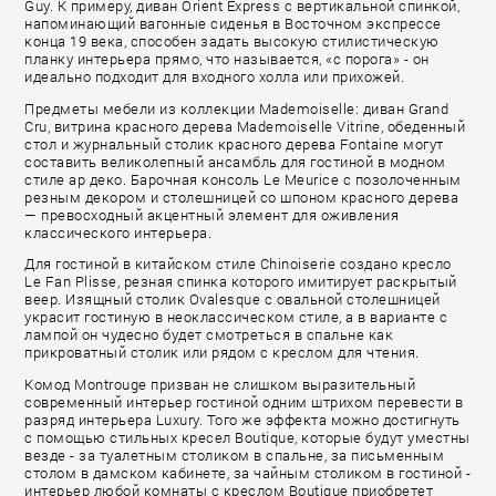
Guy. К примеру, диван Orient Express с вертикальной спинкой,
напоминающий вагонные сиденья в Восточном экспрессе
конца 19 века, способен задать высокую стилистическую
планку интерьера прямо, что называется, «с порога» - он
идеально подходит для входного холла или прихожей.
Предметы мебели из коллекции Mademoiselle: диван Grand
Cru, витрина красного дерева Mademoiselle Vitrine, обеденный
стол и журнальный столик красного дерева Fontaine могут
составить великолепный ансамбль для гостиной в модном
стиле ар деко. Барочная консоль Le Meurice с позолоченным
резным декором и столешницей со шпоном красного дерева
— превосходный акцентный элемент для оживления
классического интерьера.
Для гостиной в китайском стиле Chinoiserie создано кресло
Le Fan Plisse, резная спинка которого имитирует раскрытый
веер. Изящный столик Ovalesque с овальной столешницей
украсит гостиную в неоклассическом стиле, а в варианте с
лампой он чудесно будет смотреться в спальне как
прикроватный столик или рядом с креслом для чтения.
Комод Montrouge призван не слишком выразительный
современный интерьер гостиной одним штрихом перевести в
разряд интерьера Luxury. Того же эффекта можно достигнуть
с помощью стильных кресел Boutique, которые будут уместны
везде - за туалетным столиком в спальне, за письменным
столом в дамском кабинете, за чайным столиком в гостиной -
интерьер любой комнаты с креслом Boutique приобретет