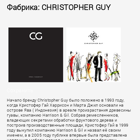
Фабрика: CHRISTOPHER GUY
Сохранить
Начало бренду Christopher Guy было положено в 1993 году,
когда Кристофер Гай Харрисон и Марта Джил основали на
острове Ява ( Индонезия) в ареале произрастания древесины
гуавы, компанию Harrison & Gil. Собрав ремесленников,
владеющих секретами обработки фруктового дерева и
построив производственные площади, Кристофер Гай в 1999
году выкупил компанию Harrison & Gil и назвал её своим
именем, а в 2005 году публике впервые была представлена
коллекция мебели, зеркал и аксессуаров под брендом