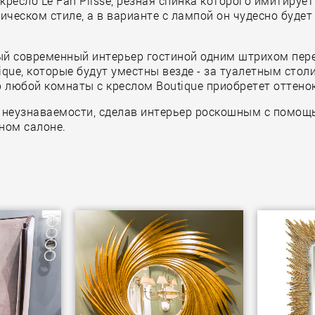
 кресло Le Fan Plisse, резная спинка которого имитиру
ческом стиле, а в варианте с лампой он чудесно будет
й современный интерьер гостиной одним штрихом перев
que, которые будут уместны везде - за туалетным сто
р любой комнаты с креслом Boutique приобретет оттенок
 неузнаваемости, сделав интерьер роскошным с помощь
ном салоне.