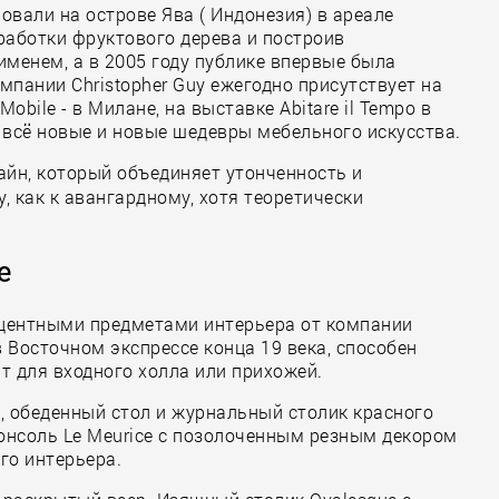
овали на острове Ява ( Индонезия) в ареале
работки фруктового дерева и построив
именем, а в 2005 году публике впервые была
омпании Christopher Guy ежегодно присутствует на
obile - в Милане, на выставке Abitare il Tempo в
я всё новые и новые шедевры мебельного искусства.
айн, который объединяет утонченность и
, как к авангардному, хотя теоретически
е
кцентными предметами интерьера от компании
в Восточном экспрессе конца 19 века, способен
ит для входного холла или прихожей.
ne, обеденный стол и журнальный столик красного
консоль Le Meurice с позолоченным резным декором
го интерьера.