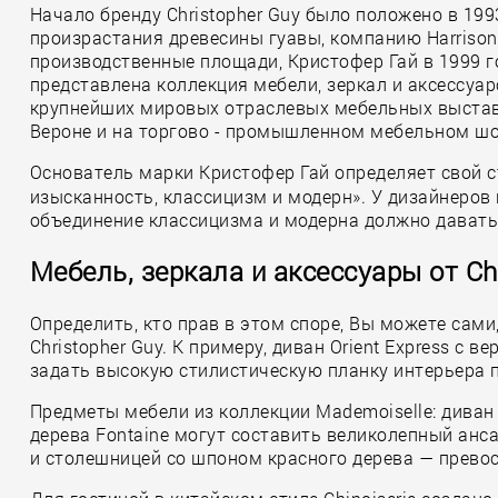
Начало бренду Christopher Guy было положено в 199
произрастания древесины гуавы, компанию Harrison
производственные площади, Кристофер Гай в 1999 го
представлена коллекция мебели, зеркал и аксессуаро
крупнейших мировых отраслевых мебельных выставках (
Вероне и на торгово - промышленном мебельном шоу 
Основатель марки Кристофер Гай определяет свой 
изысканность, классицизм и модерн». У дизайнеров 
объединение классицизма и модерна должно давать 
Мебель, зеркала и аксессуары от Ch
Определить, кто прав в этом споре, Вы можете са
Christopher Guy. К примеру, диван Orient Express с
задать высокую стилистическую планку интерьера пр
Предметы мебели из коллекции Mademoiselle: диван 
дерева Fontaine могут составить великолепный анс
и столешницей со шпоном красного дерева — прево