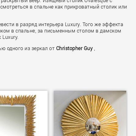
ет раскрытый веер. Изящный столик Ovalesque с
 смотреться в спальне как прикроватный столик или
ести в разряд интерьера Luxury. Того же эффекта
ликом в спальне, за письменным столом в дамском
 Luxury.
ю одного из зеркал от
Christopher Guy
,