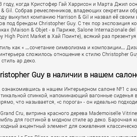
3 году, когда Кристофер Гай Харрисон и Марта Джил осн
 & Gil. Собрав ремесленников, владеющих секретами об
ду выкупил компанию Harrison & Gil и назвал её своим 
в под брендом Christopher Guy. С тех пор экспозиция к
Maison & Objet - в Париже, Salone Internazionale del M
High Point Market в Хай Поинте), всякий раз презенту
стиль как « …сочетание символизма и композиции… Диз
интерьера сложилось отношение к стилю Christopher Guy
стиль ар деко.
ristopher Guy в наличии в нашем салон
ми, ознакомившись в нашем Интерьерном салоне №1 с а
 вертикальной спинкой, напоминающий вагонные сиденья 
ямо, что называется, «с порога» - он идеально подход
Grand Cru, витрина красного дерева Mademoiselle Vitri
амбль для гостиной в модном стиле ар деко. Барочная 
сходный акцентный элемент для оживления классическо