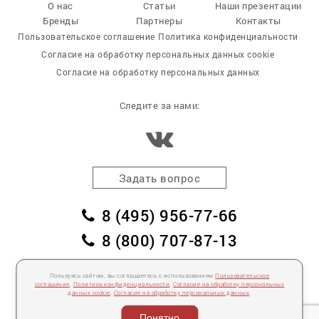
О нас
Статьи
Наши презентации
Бренды
Партнеры
Контакты
Пользовательское соглашение
Политика конфиденциальности
Согласие на обработку персональных данных cookie
Согласие на обработку персональных данных
Следите за нами:
Задать вопрос
8 (495) 956-77-66
8 (800) 707-87-13
заказать обратный звонок
Пользуясь сайтом, вы соглашаетесь с использованием
Пользовательское
пл. Победы, дом 2, корпус 2
соглашение
,
Политика конфиденциальности
,
Согласие на обработку персональных
данных cookie
,
Согласие на обработку персональных данных
.
Для спецификаций и предложений:
info@mebelclub.ru
Понятно