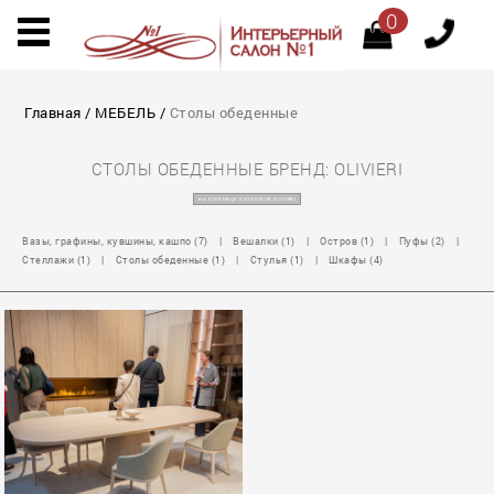
0
Главная
/
МЕБЕЛЬ
/
Столы обеденные
СТОЛЫ ОБЕДЕННЫЕ БРЕНД: OLIVIERI
НА СТРАНИЦУ КАТАЛОГОВ OLIVIERI
Вазы, графины, кувшины, кашпо (7)
|
Вешалки (1)
|
Остров (1)
|
Пуфы (2)
|
Стеллажи (1)
|
Столы обеденные (1)
|
Стулья (1)
|
Шкафы (4)