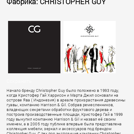
Фабрика: CHRISTOPHER GUY
Сохранить
Начало бренду Christopher Guy было положено в 1993 году,
когда Кристофер Гай Харрисон и Марта Джил основали на
острове Ява ( Индонезия) в ареале произрастания древесины
гуавы, компанию Harrison & Gil. Собрав ремесленников,
владеющих секретами обработки фруктового дерева и
построив производственные площади, Кристофер Гай в 1999
году выкупил компанию Harrison & Gil и назвал её своим
именем, а в 2005 году публике впервые была представлена
коллекция мебели, зеркал и аксессуаров под брендом
Christopher Guy. С тех пор экспозиция компании Christopher