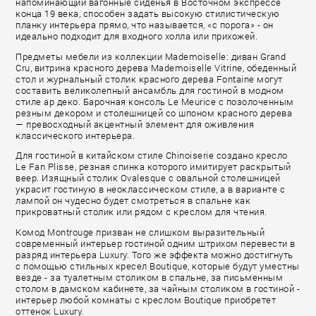
напоминающий вагонные сиденья в Восточном экспрессе
конца 19 века, способен задать высокую стилистическую
планку интерьера прямо, что называется, «с порога» - он
идеально подходит для входного холла или прихожей.
Предметы мебели из коллекции Mademoiselle: диван Grand
Cru, витрина красного дерева Mademoiselle Vitrine, обеденный
стол и журнальный столик красного дерева Fontaine могут
составить великолепный ансамбль для гостиной в модном
стиле ар деко. Барочная консоль Le Meurice с позолоченным
резным декором и столешницей со шпоном красного дерева
— превосходный акцентный элемент для оживления
классического интерьера.
Для гостиной в китайском стиле Chinoiserie создано кресло
Le Fan Plisse, резная спинка которого имитирует раскрытый
веер. Изящный столик Ovalesque с овальной столешницей
украсит гостиную в неоклассическом стиле, а в варианте с
лампой он чудесно будет смотреться в спальне как
прикроватный столик или рядом с креслом для чтения.
Комод Montrouge призван не слишком выразительный
современный интерьер гостиной одним штрихом перевести в
разряд интерьера Luxury. Того же эффекта можно достигнуть
с помощью стильных кресел Boutique, которые будут уместны
везде - за туалетным столиком в спальне, за письменным
столом в дамском кабинете, за чайным столиком в гостиной -
интерьер любой комнаты с креслом Boutique приобретет
оттенок Luxury.