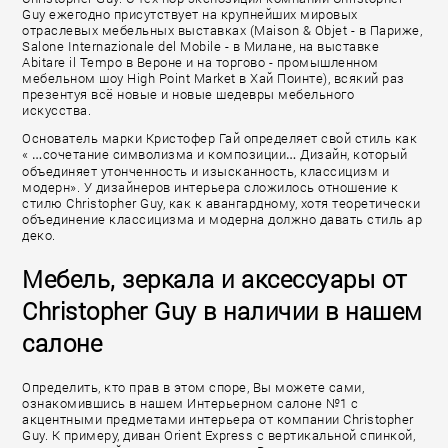
Guy ежегодно присутствует на крупнейших мировых
отраслевых мебельных выставках (Maison & Objet - в Париже,
Salone Internazionale del Mobile - в Милане, на выставке
Abitare il Tempo в Вероне и на торгово - промышленном
мебельном шоу High Point Market в Хай Поинте), всякий раз
презентуя всё новые и новые шедевры мебельного
искусства.
Основатель марки Кристофер Гай определяет свой стиль как
« …сочетание символизма и композиции… Дизайн, который
объединяет утонченность и изысканность, классицизм и
модерн». У дизайнеров интерьера сложилось отношение к
стилю Christopher Guy, как к авангардному, хотя теоретически
объединение классицизма и модерна должно давать стиль ар
деко.
Мебель, зеркала и аксессуары от
Christopher Guy в наличии в нашем
салоне
Определить, кто прав в этом споре, Вы можете сами,
ознакомившись в нашем Интерьерном салоне №1 с
акцентными предметами интерьера от компании Christopher
Guy. К примеру, диван Orient Express с вертикальной спинкой,