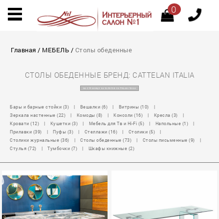
0
Главная
/
МЕБЕЛЬ
/
Столы обеденные
СТОЛЫ ОБЕДЕННЫЕ БРЕНД: CATTELAN ITALIA
НА СТРАНИЦУ КАТАЛОГОВ CATTELAN ITALIA
Бары и барные стойки (3)
|
Вешалки (6)
|
Витрины (10)
|
Зеркала настенные (22)
|
Комоды (8)
|
Консоли (16)
|
Кресла (3)
|
Кровати (12)
|
Кушетки (3)
|
Мебель для Тв и Hi-Fi (5)
|
Напольные (1)
|
Прилавки (39)
|
Пуфы (3)
|
Стеллажи (16)
|
Столики (5)
|
Столики журнальные (36)
|
Столы обеденные (73)
|
Столы письменные (9)
|
Стулья (72)
|
Тумбочки (7)
|
Шкафы книжные (2)