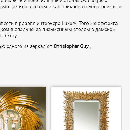
ет раскрытый веер. Изящный столик Ovalesque с
 смотреться в спальне как прикроватный столик или
ести в разряд интерьера Luxury. Того же эффекта
ликом в спальне, за письменным столом в дамском
 Luxury.
ю одного из зеркал от
Christopher Guy
,