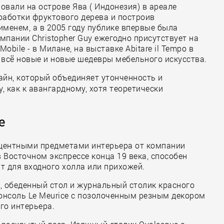
овали на острове Ява ( Индонезия) в ареале
работки фруктового дерева и построив
именем, а в 2005 году публике впервые была
омпании Christopher Guy ежегодно присутствует на
obile - в Милане, на выставке Abitare il Tempo в
я всё новые и новые шедевры мебельного искусства.
айн, который объединяет утонченность и
, как к авангардному, хотя теоретически
е
кцентными предметами интерьера от компании
в Восточном экспрессе конца 19 века, способен
ит для входного холла или прихожей.
ne, обеденный стол и журнальный столик красного
консоль Le Meurice с позолоченным резным декором
го интерьера.