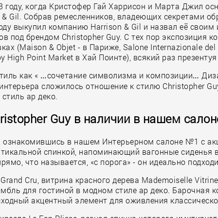
3 году, когда Кристофер Гай Харрисон и Марта Джил осн
 & Gil. Собрав ремесленников, владеющих секретами об
ду выкупил компанию Harrison & Gil и назвал её своим 
в под брендом Christopher Guy. С тех пор экспозиция к
Maison & Objet - в Париже, Salone Internazionale del M
High Point Market в Хай Поинте), всякий раз презенту
стиль как « …сочетание символизма и композиции… Диз
интерьера сложилось отношение к стилю Christopher Guy
стиль ар деко.
ristopher Guy в наличии в нашем салон
ми, ознакомившись в нашем Интерьерном салоне №1 с а
 вертикальной спинкой, напоминающий вагонные сиденья 
ямо, что называется, «с порога» - он идеально подход
Grand Cru, витрина красного дерева Mademoiselle Vitri
амбль для гостиной в модном стиле ар деко. Барочная 
сходный акцентный элемент для оживления классическо