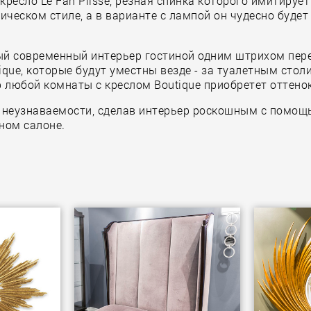
 кресло Le Fan Plisse, резная спинка которого имитиру
ческом стиле, а в варианте с лампой он чудесно будет
й современный интерьер гостиной одним штрихом перев
que, которые будут уместны везде - за туалетным сто
р любой комнаты с креслом Boutique приобретет оттенок
 неузнаваемости, сделав интерьер роскошным с помощь
ном салоне.