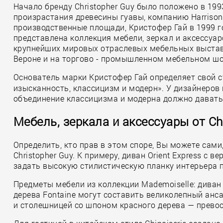
Начало бренду Christopher Guy было положено в 199
произрастания древесины гуавы, компанию Harrison
производственные площади, Кристофер Гай в 1999 го
представлена коллекция мебели, зеркал и аксессуаро
крупнейших мировых отраслевых мебельных выставках (
Вероне и на торгово - промышленном мебельном шоу 
Основатель марки Кристофер Гай определяет свой 
изысканность, классицизм и модерн». У дизайнеров 
объединение классицизма и модерна должно давать 
Мебель, зеркала и аксессуары от Ch
Определить, кто прав в этом споре, Вы можете са
Christopher Guy. К примеру, диван Orient Express с
задать высокую стилистическую планку интерьера пр
Предметы мебели из коллекции Mademoiselle: диван 
дерева Fontaine могут составить великолепный анс
и столешницей со шпоном красного дерева — прево