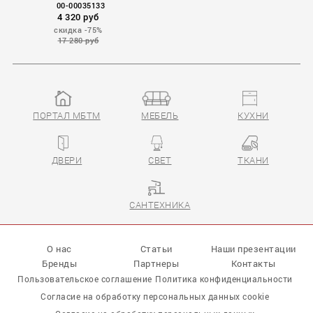
00-00035133
4 320 руб
скидка -75%
17 280 руб
ПОРТАЛ МБТМ
МЕБЕЛЬ
КУХНИ
VANGA
ДВЕРИ
СВЕТ
ТКАНИ
САНТЕХНИКА
О нас
Статьи
Наши презентации
Бренды
Партнеры
Контакты
Пользовательское соглашение
Политика конфиденциальности
Согласие на обработку персональных данных cookie