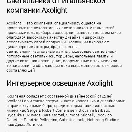
Светильники от итальянской
компании Axolight
Axolight — это компания, специализирующаяся на
производстве декоративных светильников. Итальянский
производитель приборов освещения известен во всем мире
благодаря высокому качеству дизайна и широкому
ассортименту своей продукции. Коллекции включают
дизайнерские люстры, бра, настенные
светильники, настольные лампы, подвесные светильники,
потолочные светильники, торшеры, напольные лампы и
другие источники освещения, современные с технической
точки зрения и обладающие ярко выраженной эстетической
составляющей.
Интерьерное освещние Axolight
Компания обладает собственной дизайнерской студией
Axolight Lab и также сотрудничает с известными дизайнерами
и архитектурными бюро, среди которых такие известные
имена как Serge & Robert Cornelissen, Giovanni Barbato,
Ryosuke Fukusada, Sara Moroni, Simone Micheli, Lodovico
Gabetti e Fabrizio Pellegrino, Gabetti e Isola, Nahtrang Studio и
наш Дима Логинов.