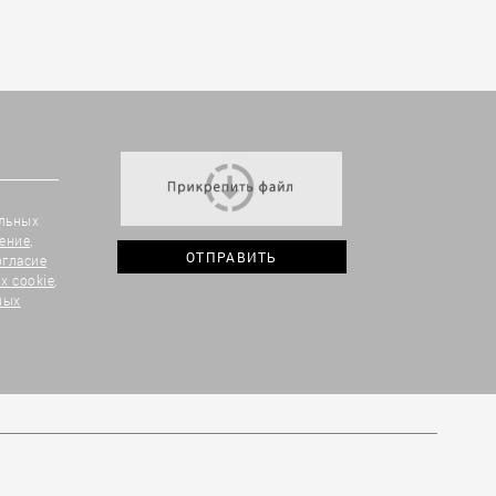
альных
ение
,
огласие
х cookie
,
ных