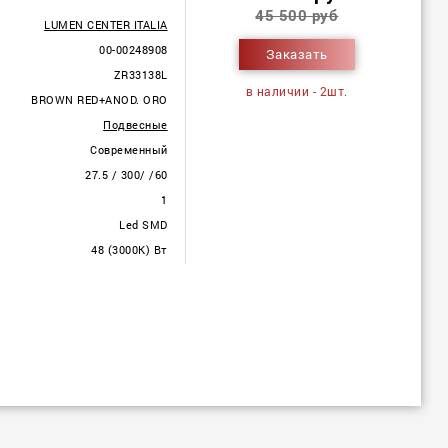
45 500 руб
LUMEN CENTER ITALIA
00-00248908
Заказать
ZR33138L
в наличии - 2шт.
BROWN RED+ANOD. ORO
Подвесные
Современный
27.5 / 300/ /60
1
Led SMD
48 (3000K) Вт