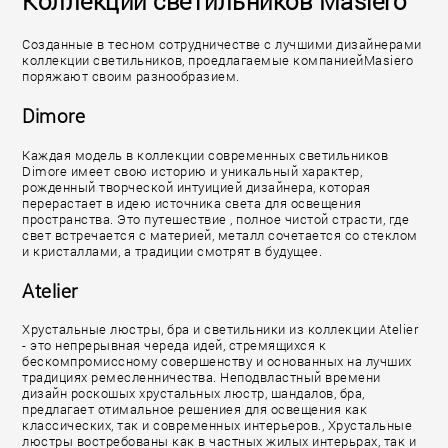
Коллекции светильников Masiero
Созданные в тесном сотрудничестве с лучшими дизайнерами
коллекции светильников, проедлагаемые компаниейMasiero
поряжают своим разнообразием.
Dimore
Каждая модель в коллекции современных светильников
Dimore имеет свою историю и уникальный характер,
рожденный творческой интуицией дизайнера, которая
перерастает в идею источника света для освещения
пространства. Это путешествие , полное чистой страсти, где
свет встречается с материей, металл сочетается со стеклом
и кристаллами, а традиции смотрят в будущее.
Atelier
Хрустальные люстры, бра и светильники из коллекции Atelier
- это непрерывная череда идей, стремящихся к
бескомпромиссному совершенству и основанных на лучших
традициях ремесленничества. Неподвластный времени
дизайн роскошых хрустальных люстр, шандалов, бра,
предлагает отимальное решениея для освещения как
классических, так и современных интерьеров., Хрустальные
люстры востребованы как в частных жилых интерьрах, так и