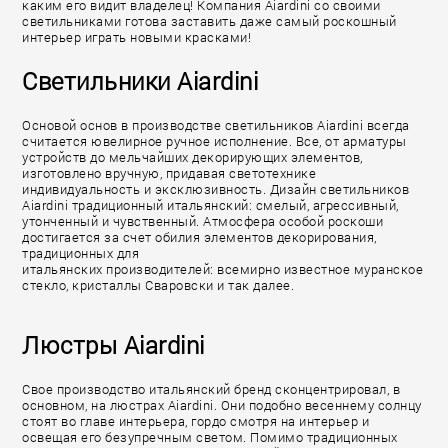
каким его видит владелец! Компания Aiardini со своими
светильниками готова заставить даже самый роскошный
интерьер играть новыми красками!
Светильники Aiardini
Основой основ в производстве светильников Aiardini всегда
считается ювелирное ручное исполнение. Все, от арматуры
устройств до мельчайших декорирующих элементов,
изготовлено вручную, придавая светотехнике
индивидуальность и эксклюзивность. Дизайн светильников
Aiardini традиционный итальянский: смелый, агрессивный,
утонченный и чувственный. Атмосфера особой роскоши
достигается за счет обилия элементов декорирования,
традиционных для
итальянских производителей: всемирно известное муранское
стекло, кристаллы Сваровски и так далее.
Люстры Aiardini
Свое производство итальянский бренд сконцентрировал, в
основном, на люстрах Aiardini. Они подобно весеннему солнцу
стоят во главе интерьера, гордо смотря на интерьер и
освещая его безупречным светом. Помимо традиционных