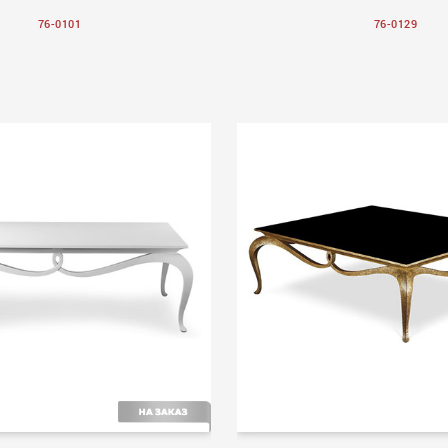
76-0101
76-0129
II
Volume II