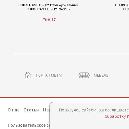
CHRISTOPHER GUY Стол журнальный
CHRISTO
CHRISTOPHER GUY 76-0137
CHR
76-0137
ПОРТАЛ МБТМ
МЕБЕЛЬ
Volume II
Volume 
Пользуясь сайтом, вы соглашает
О нас
Статьи
Наши презентации
Бренды
Партне
обработку 
Пользовательское соглашение
Политика конфиденциальн