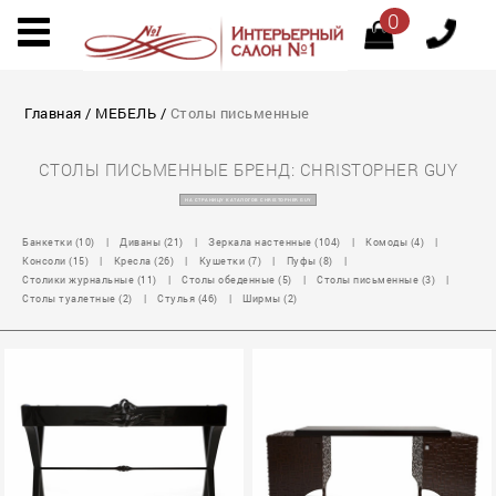
0
Главная
/
МЕБЕЛЬ
/
Столы письменные
СТОЛЫ ПИСЬМЕННЫЕ БРЕНД: CHRISTOPHER GUY
НА СТРАНИЦУ КАТАЛОГОВ CHRISTOPHER GUY
Банкетки (10)
|
Диваны (21)
|
Зеркала настенные (104)
|
Комоды (4)
|
Консоли (15)
|
Кресла (26)
|
Кушетки (7)
|
Пуфы (8)
|
Столики журнальные (11)
|
Столы обеденные (5)
|
Столы письменные (3)
|
Столы туалетные (2)
|
Стулья (46)
|
Ширмы (2)