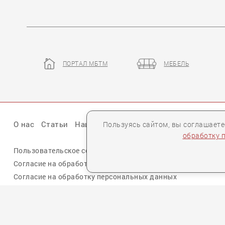
ПОРТАЛ МБТМ
МЕБЕЛЬ
О нас
Статьи
Наши презентации
Бренды
Партне
Пользуясь сайтом, вы соглашает
обработку 
Пользовательское соглашение
Политика конфиденциальн
Согласие на обработку персональных данных cookie
Согласие на обработку персональных данных
Для спецификаций и предложений:
info@mebelclub.ru
Выставленные на данном сайте предложения публичной офертой не являются.
Количество товара ограничено.
© 2007—
2026 «Интерьерный салон №1» Все права защищены