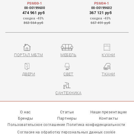
PSM00-1
PSM04-1
00-00199600
00-00199602
474 961 руб
367 121 руб
скидка -45%
скидка -45%
863 564 руб
667 491 руб
ПОРТАЛ МБТМ
МЕБЕЛЬ
КУХНИ
ДВЕРИ
СВЕТ
ТКАНИ
САНТЕХНИКА
О нас
Статьи
Наши презентации
Бренды
Партнеры
Контакты
Пользовательское соглашение
Политика конфиденциальности
Согласие на обработку персональных данных cookie