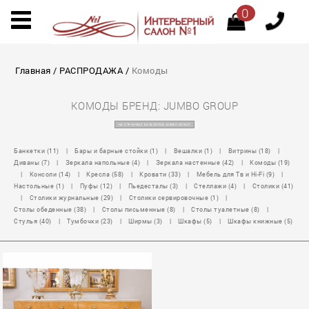
0
Главная
/
РАСПРОДАЖА
/
Комоды
КОМОДЫ БРЕНД: JUMBO GROUP
НА СТРАНИЦУ КАТАЛОГОВ JUMBO GROUP
Банкетки (11)
|
Бары и барные стойки (1)
|
Вешалки (1)
|
Витрины (18)
|
Диваны (7)
|
Зеркала напольные (4)
|
Зеркала настенные (42)
|
Комоды (19)
|
Консоли (14)
|
Кресла (58)
|
Кровати (33)
|
Мебель для Тв и Hi-Fi (9)
|
Настольные (1)
|
Пуфы (12)
|
Пьедесталы (3)
|
Стеллажи (4)
|
Столики (41)
|
Столики журнальные (29)
|
Столики сервировочные (1)
|
Столы обеденные (38)
|
Столы письменные (8)
|
Столы туалетные (8)
|
Стулья (40)
|
Тумбочки (23)
|
Ширмы (3)
|
Шкафы (5)
|
Шкафы книжные (5)