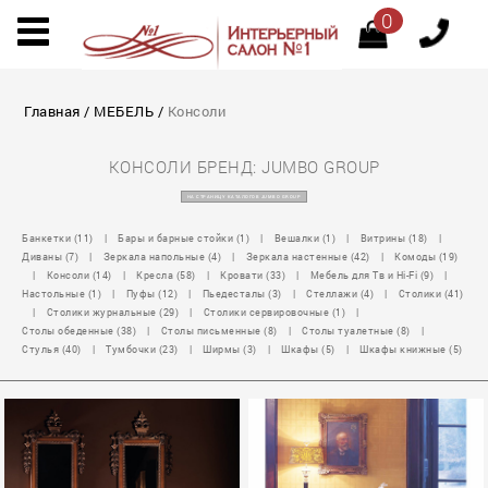
0
Главная
/
МЕБЕЛЬ
/
Консоли
КОНСОЛИ БРЕНД: JUMBO GROUP
НА СТРАНИЦУ КАТАЛОГОВ JUMBO GROUP
Банкетки (11)
|
Бары и барные стойки (1)
|
Вешалки (1)
|
Витрины (18)
|
Диваны (7)
|
Зеркала напольные (4)
|
Зеркала настенные (42)
|
Комоды (19)
|
Консоли (14)
|
Кресла (58)
|
Кровати (33)
|
Мебель для Тв и Hi-Fi (9)
|
Настольные (1)
|
Пуфы (12)
|
Пьедесталы (3)
|
Стеллажи (4)
|
Столики (41)
|
Столики журнальные (29)
|
Столики сервировочные (1)
|
Столы обеденные (38)
|
Столы письменные (8)
|
Столы туалетные (8)
|
Стулья (40)
|
Тумбочки (23)
|
Ширмы (3)
|
Шкафы (5)
|
Шкафы книжные (5)