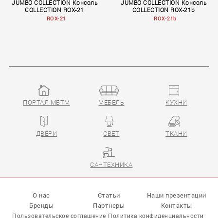
JUMBO COLLECTION Консоль
JUMBO COLLECTION Консоль
COLLECTION ROX-21
COLLECTION ROX-21b
ROX-21
ROX-21b
ПОРТАЛ МБТМ
МЕБЕЛЬ
КУХНИ
Rendez–Vous
Rendez–Vous
ДВЕРИ
СВЕТ
ТКАНИ
САНТЕХНИКА
О нас
Статьи
Наши презентации
Бренды
Партнеры
Контакты
Пользовательское соглашение
Политика конфиденциальности