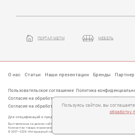
ПОРТАЛ МБТМ
МЕБЕЛЬ
О нас
Статьи
Наши презентации
Бренды
Партне
Пользовательское соглашение
Политика конфиденциальн
Согласие на обработку персональных данных cookie
Пользуясь сайтом, вы соглашает
Согласие на обработку персональных данных
обработку 
Для спецификаций и предложений:
info@mebelclub.ru
Выставленные на данном сайте предложения публичной офертой не являются.
Количество товара ограничено.
© 2007—
2026 «Интерьерный салон №1» Все права защищены