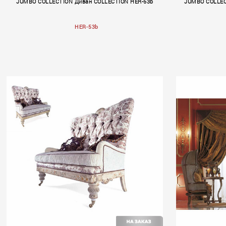
JUMBO COLLECTION Диван COLLECTION HER-53b
JUMBO COLLEC
HER-53b
Hermes
Regenc