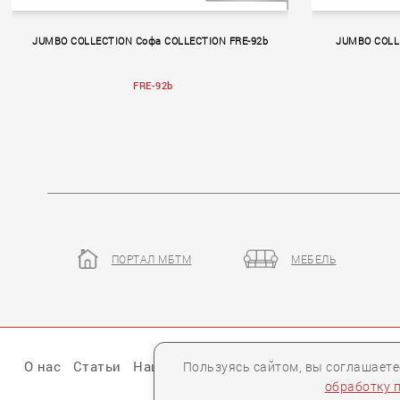
JUMBO COLLECTION Софа COLLECTION FRE-92b
JUMBO COLL
FRE-92b
ПОРТАЛ МБТМ
МЕБЕЛЬ
PROMENADE
Alchymi
О нас
Статьи
Наши презентации
Бренды
Партне
Пользуясь сайтом, вы соглашает
обработку 