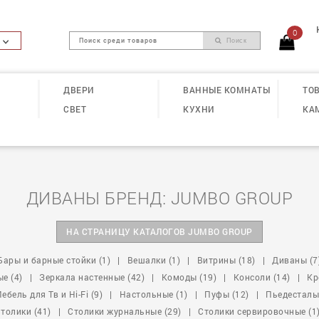
0
Поиск
ДВЕРИ
ВАННЫЕ КОМНАТЫ
ТОВ
СВЕТ
КУХНИ
КА
ДИВАНЫ БРЕНД: JUMBO GROUP
НА СТРАНИЦУ КАТАЛОГОВ JUMBO GROUP
Бары и барные стойки (1)
|
Вешалки (1)
|
Витрины (18)
|
Диваны (7
е (4)
|
Зеркала настенные (42)
|
Комоды (19)
|
Консоли (14)
|
Кр
ебель для Тв и Hi-Fi (9)
|
Настольные (1)
|
Пуфы (12)
|
Пьедесталы 
толики (41)
|
Столики журнальные (29)
|
Столики сервировочные (1