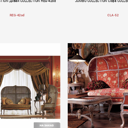
TION Диван COLLECTION REG-42od
JUMBO COLLECTION Софа COLLE
REG-42od
CLA-52
y
Rendez–Vous