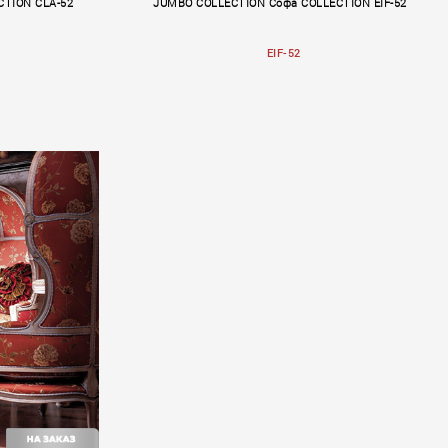
CTION CLA-52
JUMBO COLLECTION Софа COLLECTION EIF-52
EIF-52
Alchymia