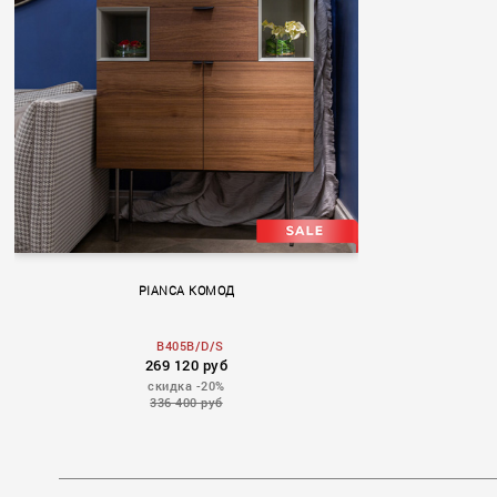
PIANCA КОМОД
B405B/D/S
269 120 руб
скидка -20%
336 400 руб