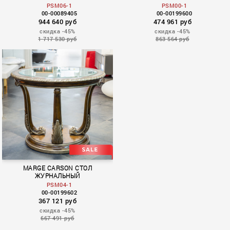
PSM06-1
PSM00-1
00-00089405
00-00199600
944 640 руб
474 961 руб
скидка -45%
скидка -45%
1 717 530 руб
863 564 руб
MARGE CARSON СТОЛ
ЖУРНАЛЬНЫЙ
PSM04-1
00-00199602
367 121 руб
скидка -45%
667 491 руб