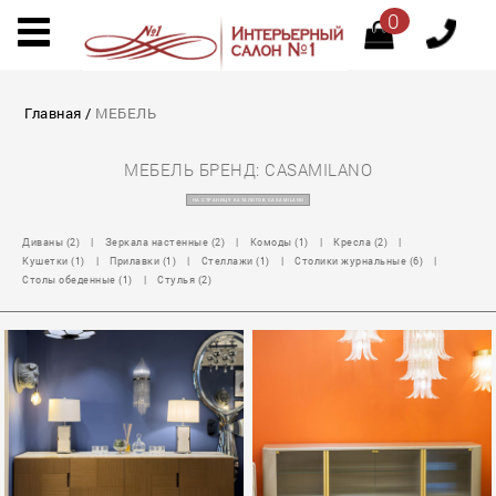
0
Главная
/
МЕБЕЛЬ
МЕБЕЛЬ БРЕНД: CASAMILANO
НА СТРАНИЦУ КАТАЛОГОВ CASAMILANO
Диваны (2)
|
Зеркала настенные (2)
|
Комоды (1)
|
Кресла (2)
|
Кушетки (1)
|
Прилавки (1)
|
Стеллажи (1)
|
Столики журнальные (6)
|
Столы обеденные (1)
|
Стулья (2)