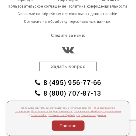
Пользовательское соглашение
Политика конфиденциальности
Согласие на обработку персональных данных cookie
Согласие на обработку персональных данных
Следите за нами:
Задать вопрос
8 (495) 956-77-66
8 (800) 707-87-13
заказать обратный звонок
Пользуясь сайтом, вы соглашаетесь с использованием
Пользовательское
соглашение
,
Политика конфиденциальности
,
Согласие на обработку персональных
пл. Победы, дом 2, корпус 2
данных cookie
,
Согласие на обработку персональных данных
.
Для спецификаций и предложений:
info@mebelclub.ru
Понятно
Выставленные на данном сайте предложения публичной офертой не являются.
Количество товара ограничено.
© 2007—
2026 «Интерьерный салон №1» Все права защищены