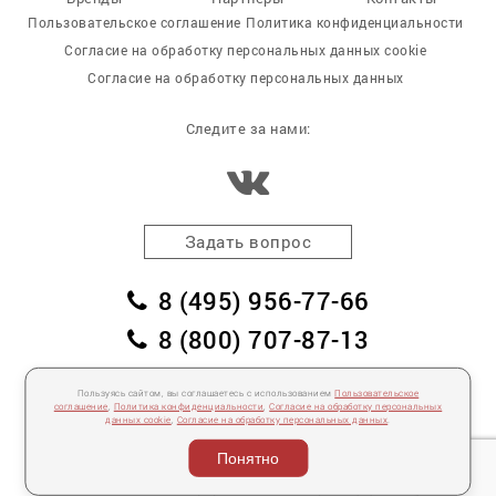
Пользовательское соглашение
Политика конфиденциальности
Согласие на обработку персональных данных cookie
Согласие на обработку персональных данных
Следите за нами:
Задать вопрос
8 (495) 956-77-66
8 (800) 707-87-13
заказать обратный звонок
Пользуясь сайтом, вы соглашаетесь с использованием
Пользовательское
соглашение
,
Политика конфиденциальности
,
Согласие на обработку персональных
пл. Победы, дом 2, корпус 2
данных cookie
,
Согласие на обработку персональных данных
.
Для спецификаций и предложений:
info@mebelclub.ru
Понятно
Выставленные на данном сайте предложения публичной офертой не являются.
Количество товара ограничено.
© 2007—
2026 «Интерьерный салон №1» Все права защищены