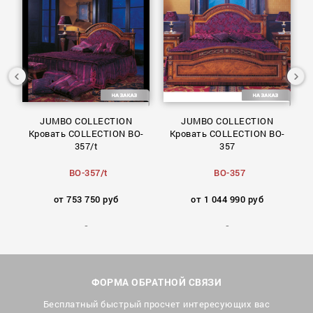
JUMBO COLLECTION
JUMBO COLLECTION
O-
Кровать COLLECTION BO-
Кровать COLLECTION BO-
357/t
357
BO-357/t
BO-357
от 753 750 руб
от 1 044 990 руб
ФОРМА ОБРАТНОЙ СВЯЗИ
Бесплатный быстрый просчет интересующих вас