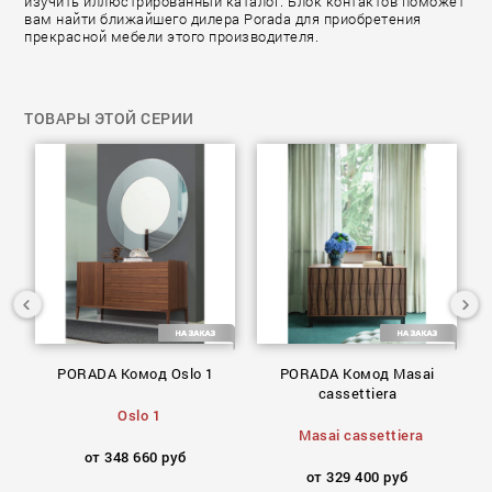
изучить иллюстрированный каталог. Блок контактов поможет
вам найти ближайшего дилера Porada для приобретения
прекрасной мебели этого производителя.
ТОВАРЫ ЭТОЙ СЕРИИ
PORADA Комод Oslo 1
PORADA Комод Masai
n
cassettiera
Oslo 1
Masai cassettiera
от 348 660 руб
от 329 400 руб