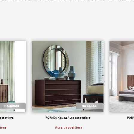
ssettiera
PORADA Комод Aura cassettiera
PORA
iera
Aura cassettiera