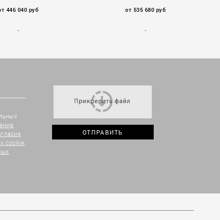
от 446 040 руб
от 535 680 руб
альных
ение
,
огласие
х cookie
,
ных