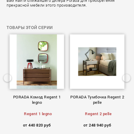
вам найти ближайшего дилера Porada для приобретения
прекрасной мебели этого производителя.
ТОВАРЫ ЭТОЙ СЕРИИ
й
PORADA Комод Regent 1
PORADA Тумбочка Regent 2
P
legno
pelle
Regent 1 legno
Regent 2 pelle
от 440 820 руб
от 248 940 руб