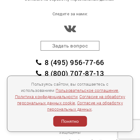
Следите за нами:
Задать вопрос
8 (495) 956-77-66
8 (800) 707-87-13
заказать обратный звонок
Пользуясь сайтом, вы соглашаетесь с
использованием
Пользовательское соглашение
,
пл. Победы, дом 2, корпус 2
Политика конфиденциальности
,
Согласие на обработку
персональных данных cookie
,
Согласие на обработку
Для спецификаций и предложений:
info@mebelclub.ru
персональных данных
.
Выставленные на данном сайте предложения
публичной офертой не являются.
Понятно
Количество товара ограничено.
© 2007—
2026 «Интерьерный салон №1» Все права
защищены