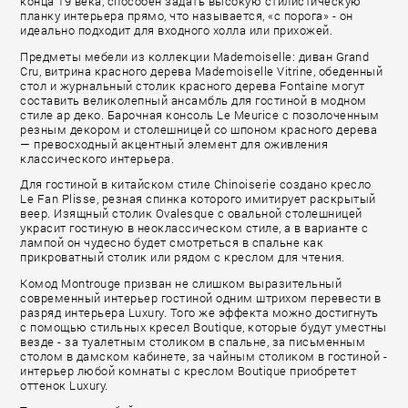
конца 19 века, способен задать высокую стилистическую
планку интерьера прямо, что называется, «с порога» - он
идеально подходит для входного холла или прихожей.
Предметы мебели из коллекции Mademoiselle: диван Grand
Cru, витрина красного дерева Mademoiselle Vitrine, обеденный
стол и журнальный столик красного дерева Fontaine могут
составить великолепный ансамбль для гостиной в модном
стиле ар деко. Барочная консоль Le Meurice с позолоченным
резным декором и столешницей со шпоном красного дерева
— превосходный акцентный элемент для оживления
классического интерьера.
Для гостиной в китайском стиле Chinoiserie создано кресло
Le Fan Plisse, резная спинка которого имитирует раскрытый
веер. Изящный столик Ovalesque с овальной столешницей
украсит гостиную в неоклассическом стиле, а в варианте с
лампой он чудесно будет смотреться в спальне как
прикроватный столик или рядом с креслом для чтения.
Комод Montrouge призван не слишком выразительный
современный интерьер гостиной одним штрихом перевести в
разряд интерьера Luxury. Того же эффекта можно достигнуть
с помощью стильных кресел Boutique, которые будут уместны
везде - за туалетным столиком в спальне, за письменным
столом в дамском кабинете, за чайным столиком в гостиной -
интерьер любой комнаты с креслом Boutique приобретет
оттенок Luxury.