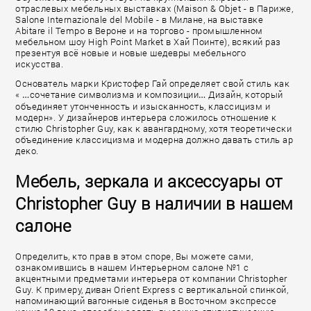
отраслевых мебельных выставках (Maison & Objet - в Париже,
Salone Internazionale del Mobile - в Милане, на выставке
Abitare il Tempo в Вероне и на торгово - промышленном
мебельном шоу High Point Market в Хай Поинте), всякий раз
презентуя всё новые и новые шедевры мебельного
искусства.
Основатель марки Кристофер Гай определяет свой стиль как
« …сочетание символизма и композиции… Дизайн, который
объединяет утонченность и изысканность, классицизм и
модерн». У дизайнеров интерьера сложилось отношение к
стилю Christopher Guy, как к авангардному, хотя теоретически
объединение классицизма и модерна должно давать стиль ар
деко.
Мебель, зеркала и аксессуары от
Christopher Guy в наличии в нашем
салоне
Определить, кто прав в этом споре, Вы можете сами,
ознакомившись в нашем Интерьерном салоне №1 с
акцентными предметами интерьера от компании Christopher
Guy. К примеру, диван Orient Express с вертикальной спинкой,
напоминающий вагонные сиденья в Восточном экспрессе