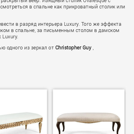
ет раскрытый веер. Изящный столик Ovalesque с
 смотреться в спальне как прикроватный столик или
ести в разряд интерьера Luxury. Того же эффекта
ликом в спальне, за письменным столом в дамском
 Luxury.
ю одного из зеркал от
Christopher Guy
,