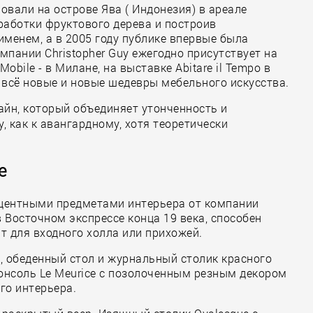
овали на острове Ява ( Индонезия) в ареале
работки фруктового дерева и построив
именем, а в 2005 году публике впервые была
омпании Christopher Guy ежегодно присутствует на
obile - в Милане, на выставке Abitare il Tempo в
я всё новые и новые шедевры мебельного искусства.
айн, который объединяет утонченность и
, как к авангардному, хотя теоретически
е
кцентными предметами интерьера от компании
в Восточном экспрессе конца 19 века, способен
ит для входного холла или прихожей.
ne, обеденный стол и журнальный столик красного
консоль Le Meurice с позолоченным резным декором
го интерьера.