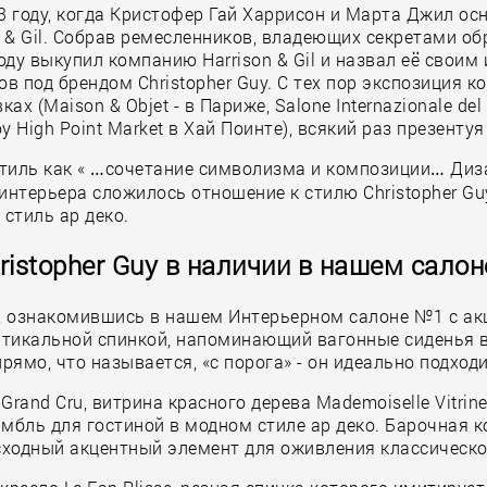
3 году, когда Кристофер Гай Харрисон и Марта Джил осн
 & Gil. Собрав ремесленников, владеющих секретами об
ду выкупил компанию Harrison & Gil и назвал её своим 
в под брендом Christopher Guy. С тех пор экспозиция к
Maison & Objet - в Париже, Salone Internazionale del M
High Point Market в Хай Поинте), всякий раз презенту
стиль как « …сочетание символизма и композиции… Диз
интерьера сложилось отношение к стилю Christopher Guy
стиль ар деко.
ristopher Guy в наличии в нашем салон
ми, ознакомившись в нашем Интерьерном салоне №1 с а
 вертикальной спинкой, напоминающий вагонные сиденья 
ямо, что называется, «с порога» - он идеально подход
Grand Cru, витрина красного дерева Mademoiselle Vitri
амбль для гостиной в модном стиле ар деко. Барочная 
сходный акцентный элемент для оживления классическо