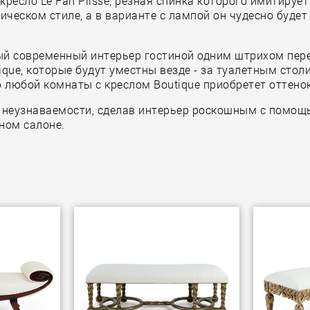
 кресло Le Fan Plisse, резная спинка которого имитиру
ческом стиле, а в варианте с лампой он чудесно будет
й современный интерьер гостиной одним штрихом перев
que, которые будут уместны везде - за туалетным сто
р любой комнаты с креслом Boutique приобретет оттенок
 неузнаваемости, сделав интерьер роскошным с помощь
ном салоне.