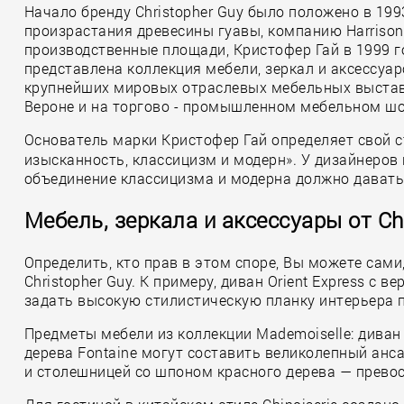
Начало бренду Christopher Guy было положено в 199
произрастания древесины гуавы, компанию Harrison
производственные площади, Кристофер Гай в 1999 го
представлена коллекция мебели, зеркал и аксессуаро
крупнейших мировых отраслевых мебельных выставках (
Вероне и на торгово - промышленном мебельном шоу 
Основатель марки Кристофер Гай определяет свой 
изысканность, классицизм и модерн». У дизайнеров 
объединение классицизма и модерна должно давать 
Мебель, зеркала и аксессуары от Ch
Определить, кто прав в этом споре, Вы можете са
Christopher Guy. К примеру, диван Orient Express с
задать высокую стилистическую планку интерьера пр
Предметы мебели из коллекции Mademoiselle: диван 
дерева Fontaine могут составить великолепный анс
и столешницей со шпоном красного дерева — прево