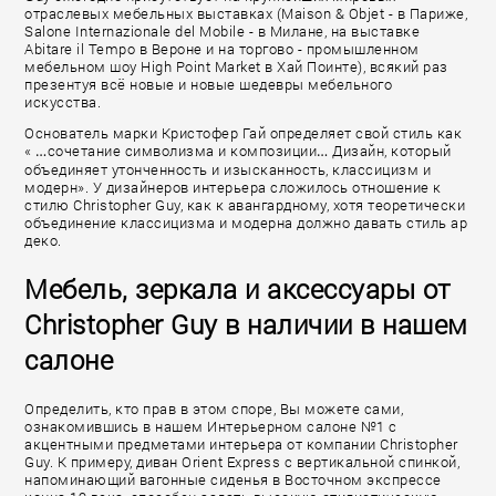
отраслевых мебельных выставках (Maison & Objet - в Париже,
Salone Internazionale del Mobile - в Милане, на выставке
Abitare il Tempo в Вероне и на торгово - промышленном
мебельном шоу High Point Market в Хай Поинте), всякий раз
презентуя всё новые и новые шедевры мебельного
искусства.
Основатель марки Кристофер Гай определяет свой стиль как
« …сочетание символизма и композиции… Дизайн, который
объединяет утонченность и изысканность, классицизм и
модерн». У дизайнеров интерьера сложилось отношение к
стилю Christopher Guy, как к авангардному, хотя теоретически
объединение классицизма и модерна должно давать стиль ар
деко.
Мебель, зеркала и аксессуары от
Christopher Guy в наличии в нашем
салоне
Определить, кто прав в этом споре, Вы можете сами,
ознакомившись в нашем Интерьерном салоне №1 с
акцентными предметами интерьера от компании Christopher
Guy. К примеру, диван Orient Express с вертикальной спинкой,
напоминающий вагонные сиденья в Восточном экспрессе