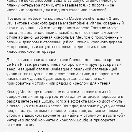
конца 19 века, способен задать высокую стилистическую
планку интерьера прямо, что называется, «с порога» - он
идеально подходит для входного холла или прихожей.
Предметы мебели из коллекции Mademoiselle: диван Grand
Cru, витрина красного дерева Mademoiselle Vitrine, обеденный
стол и журнальный столик красного дерева Fontaine могут
составить великолепный ансамбль для гостиной в модном
стиле ар деко. Барочная консоль Le Meurice с позолоченным
резным декором и столешницей со шпоном красного дерева
— превосходный акцентный элемент для оживления
классического интерьера.
Для гостиной в китайском стиле Chinoiserie создано кресло
Le Fan Plisse, резная спинка которого имитирует раскрытый
веер. Изящный столик Ovalesque с овальной столешницей
украсит гостиную в неоклассическом стиле, а в варианте с
лампой он чудесно будет смотреться в спальне как
прикроватный столик или рядом с креслом для чтения.
Комод Montrouge призван не слишком выразительный
современный интерьер гостиной одним штрихом перевести в
разряд интерьера Luxury. Того же эффекта можно достигнуть
с помощью стильных кресел Boutique, которые будут уместны
везде - за туалетным столиком в спальне, за письменным
столом в дамском кабинете, за чайным столиком в гостиной -
интерьер любой комнаты с креслом Boutique приобретет
оттенок Luxury.