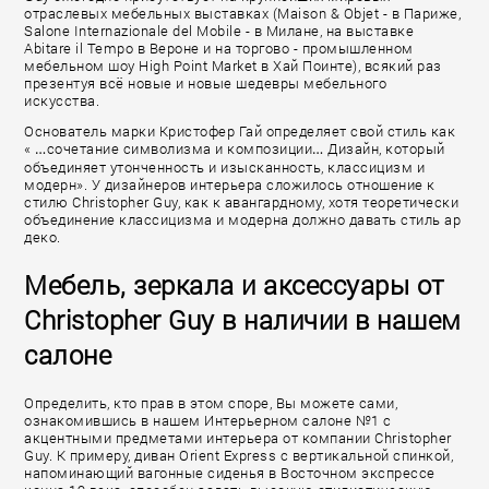
отраслевых мебельных выставках (Maison & Objet - в Париже,
Salone Internazionale del Mobile - в Милане, на выставке
Abitare il Tempo в Вероне и на торгово - промышленном
мебельном шоу High Point Market в Хай Поинте), всякий раз
презентуя всё новые и новые шедевры мебельного
искусства.
Основатель марки Кристофер Гай определяет свой стиль как
« …сочетание символизма и композиции… Дизайн, который
объединяет утонченность и изысканность, классицизм и
модерн». У дизайнеров интерьера сложилось отношение к
стилю Christopher Guy, как к авангардному, хотя теоретически
объединение классицизма и модерна должно давать стиль ар
деко.
Мебель, зеркала и аксессуары от
Christopher Guy в наличии в нашем
салоне
Определить, кто прав в этом споре, Вы можете сами,
ознакомившись в нашем Интерьерном салоне №1 с
акцентными предметами интерьера от компании Christopher
Guy. К примеру, диван Orient Express с вертикальной спинкой,
напоминающий вагонные сиденья в Восточном экспрессе