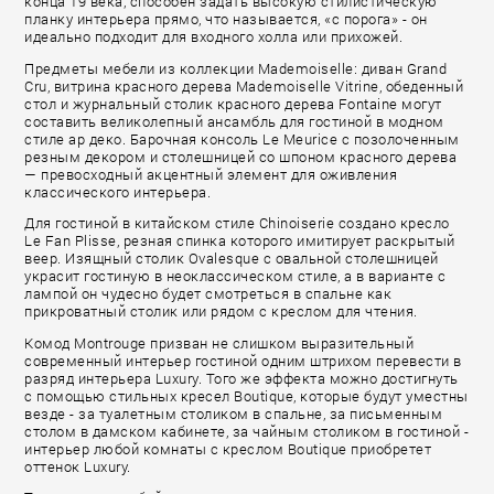
конца 19 века, способен задать высокую стилистическую
планку интерьера прямо, что называется, «с порога» - он
идеально подходит для входного холла или прихожей.
Предметы мебели из коллекции Mademoiselle: диван Grand
Cru, витрина красного дерева Mademoiselle Vitrine, обеденный
стол и журнальный столик красного дерева Fontaine могут
составить великолепный ансамбль для гостиной в модном
стиле ар деко. Барочная консоль Le Meurice с позолоченным
резным декором и столешницей со шпоном красного дерева
— превосходный акцентный элемент для оживления
классического интерьера.
Для гостиной в китайском стиле Chinoiserie создано кресло
Le Fan Plisse, резная спинка которого имитирует раскрытый
веер. Изящный столик Ovalesque с овальной столешницей
украсит гостиную в неоклассическом стиле, а в варианте с
лампой он чудесно будет смотреться в спальне как
прикроватный столик или рядом с креслом для чтения.
Комод Montrouge призван не слишком выразительный
современный интерьер гостиной одним штрихом перевести в
разряд интерьера Luxury. Того же эффекта можно достигнуть
с помощью стильных кресел Boutique, которые будут уместны
везде - за туалетным столиком в спальне, за письменным
столом в дамском кабинете, за чайным столиком в гостиной -
интерьер любой комнаты с креслом Boutique приобретет
оттенок Luxury.